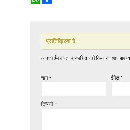
W
S
h
h
a
a
t
r
प्रातिक्रिया दे
s
e
A
आपका ईमेल पता प्रकाशित नहीं किया जाएगा.
आवश्यक
p
p
नाम
*
ईमेल
*
टिप्पणी
*