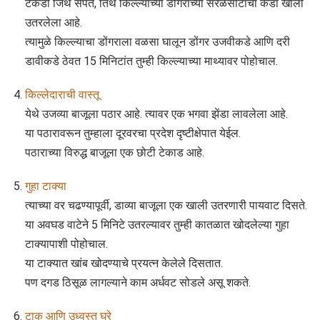
टेकडी जिथे संपते, तिथे किल्ल्याच्या डोंगराच्या सरळसोटाचा कडा खाली
उतरलेला आहे.
त्यामुळे किल्ल्याचा डोंगराला वळसा घालून डोंगर उजवीकडे आणि दरी
डावीकडे ठेवत 15 मिनिटांत तुम्ही किल्ल्याच्या माथ्यावर पोहोचाल.
किल्लेदाराची वास्तू
येथे उजव्या बाजूला पठार आहे. त्यावर एक भगवा झेंडा लावलेला आहे.
या पठारावरून तुम्हाला दूरवरचा प्रदेश दृष्टीक्षेपात येईल.
पठाराच्या विरुद्ध बाजूला एक छोटी टेकाड आहे.
गुहा टाक्या
त्याच्या वर चढण्यापूर्वी, डाव्या बाजूला एक खाली उतरणारी पायवाट दिसते.
या अवघड वाटेने 5 मिनिटे उतरल्यावर तुम्ही कातळात खोदलेल्या गुहा
टाक्यापाशी पोहोचाल.
या टाक्यात खांब खोदण्याचे प्रयत्न केलेले दिसतात.
पण दगड ठिसूळ लागल्याने काम अर्धवट सोडले असू शकते.
टाक आणि उध्वस्त घरे