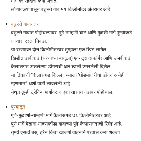
मार्गावर रहदारी कमी असते.
लोणावळ्यापासून वडुस्ते गाव ५१ किलोमीटर अंतरावर आहे.
वडुस्ते गावानंतर
वडुस्ते गावात पोहोचल्यावर, पुढे ताम्हणी घाट आणि मुळशी मार्गे पुण्याकडे
जाणारा रस्ता निवडा.
या रस्त्यावर दोन किलोमीटरवर तुम्हाला एक खिंड लागेल.
खिंडीत डावीकडे (धरणाच्या बाजूला) एक ट्रान्सफॉर्मर आणि उजवीकडे
कैलासगड असलेल्या डोंगराची धार खाली उतरलेली दिसेल.
या ठिकाणी “कैलासगड किल्ला, ज्याला ‘घोडमांजरीचा डोंगर’ असेही
म्हणतात” अशी पाटी लावलेली आहे.
येथून तुम्ही ट्रेकिंग मार्गावरून एका तासात गडावर पोहोचाल.
पुण्यातून
पुणे-मुळाशी-ताम्हणी मार्गे कैलासगड ७८ किलोमीटरवर आहे.
पुणे मार्गे येताना भादसकोंडा गावाच्या पुढे कैलासगडाची खिंड आहे.
तुम्ही एसटी बस, ट्रेन किंवा खाजगी वाहनाने प्रवास करू शकता.