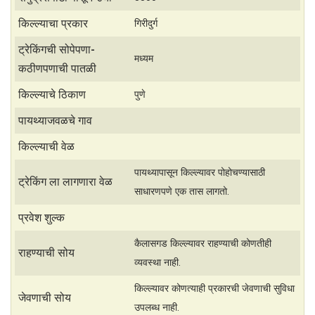
t
r
किल्ल्याचा प्रकार
गिरीदुर्ग
s
e
ट्रेकिंगची सोपेपणा-
मध्यम
A
कठीणपणाची पातळी
p
किल्ल्याचे ठिकाण
पुणे
p
पायथ्याजवळचे गाव
किल्ल्याची वेळ
पायथ्यापासून किल्ल्यावर पोहोचण्यासाठी
ट्रेकिंग ला लागणारा वेळ
साधारणपणे एक तास लागतो.
प्रवेश शुल्क
कैलासगड किल्ल्यावर राहण्याची कोणतीही
राहण्याची सोय
व्यवस्था नाही.
किल्ल्यावर कोणत्याही प्रकारची जेवणाची सुविधा
जेवणाची सोय
उपलब्ध नाही.