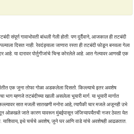
बंदी संपूर्ण गावाभोवती बांधली गेली होती. पण दुर्दैवाने, आजकाल ही तटबंदी
आपल्याला दिसत नाही. रेवदंड्याला जाणारा रस्ता ही तटबंदी फोडून बनवला गेला
शद्वार आहे. या दारावर पोर्तुगीजांचे चिन्ह कोरलेले आहे. आत गेल्यावर आणखी एक
 भिंतीत एक जुना तोफा गोळा अडकलेला दिसतो. किल्ल्याचे इतर अवशेष
ा भाग म्हणजे तटबंदीच्या खाली असलेला भूयारी मार्ग. या भूयारी मार्गात
ा किल्ल्यावर सात मजली सातखणी मनोरा आहे, त्यापैकी चार मजले अजूनही उभे
हणून ओळखले जाते कारण यावरून मुंबईपासून जंजिऱ्यापर्यंतची नजर ठेवता येत
ेत. याशिवाय, इथे चर्चचे अवशेष, जुने घर आणि वाडे यांचे अवशेषही आढळतात.