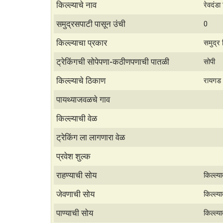
h
h
किल्ल्याचे नाव
रेवदंडा
a
a
समुद्रसपाटी पासून उंची
0
t
r
किल्ल्याचा प्रकार
समुद्र 
s
e
ट्रेकिंगची सोपेपणा-कठीणपणाची पातळी
सोपी
A
किल्ल्याचे ठिकाण
रायगड
p
p
पायथ्याजवळचे गाव
किल्ल्याची वेळ
ट्रेकिंग ला लागणारा वेळ
प्रवेश शुल्क
राहण्याची सोय
किल्ल्य
जेवणाची सोय
किल्ल्य
पाण्याची सोय
किल्ल्य