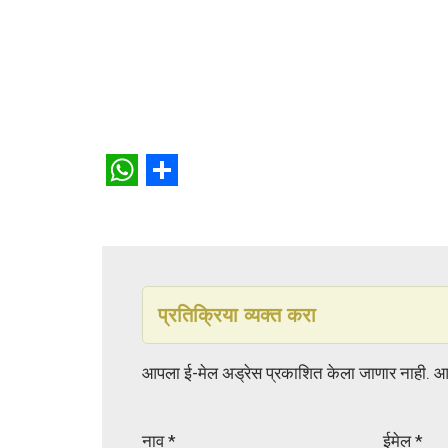
W
S
h
h
a
a
t
r
प्रतिक्रिया व्यक्त करा
s
e
A
आपला ई-मेल अड्रेस प्रकाशित केला जाणार नाही.
आ
p
p
नाव
*
ईमेल
*