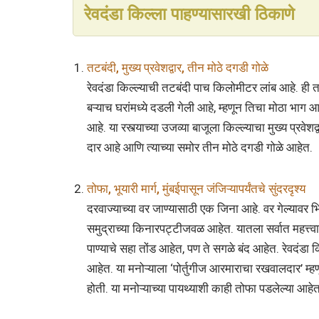
रेवदंडा किल्ला पाहण्यासारखी ठिकाणे
तटबंदी, मुख्य प्रवेशद्वार, तीन मोठे दगडी गोळे
रेवदंडा किल्ल्याची तटबंदी पाच किलोमीटर लांब आहे. ही तट
बऱ्याच घरांमध्ये दडली गेली आहे, म्हणून तिचा मोठा भाग 
आहे. या रस्त्याच्या उजव्या बाजूला किल्ल्याचा मुख्य प्रवे
दार आहे आणि त्याच्या समोर तीन मोठे दगडी गोळे आहेत.
तोफा, भूयारी मार्ग, मुंबईपासून जंजिऱ्यापर्यंतचे सुंदरदृश्य
दरवाज्याच्या वर जाण्यासाठी एक जिना आहे. वर गेल्यावर
समुद्राच्या किनारपट्टीजवळ आहेत. यातला सर्वात महत्त्वाच
पाण्याचे सहा तोंड आहेत, पण ते सगळे बंद आहेत. रेवदंड
आहेत. या मनोऱ्याला ‘पोर्तुगीज आरमाराचा रखवालदार’ म्
होती. या मनोऱ्याच्या पायथ्याशी काही तोफा पडलेल्या आह