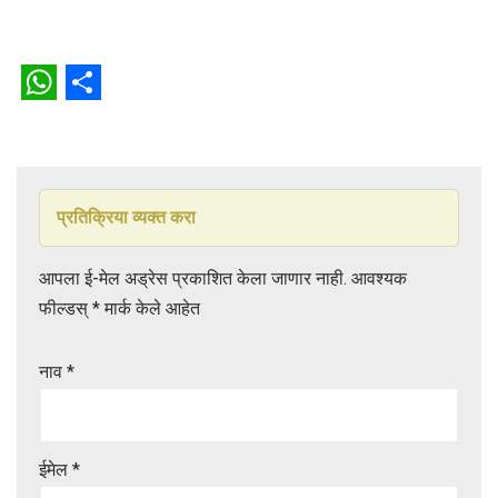
W
S
h
h
a
a
t
r
प्रतिक्रिया व्यक्त करा
s
e
आपला ई-मेल अड्रेस प्रकाशित केला जाणार नाही.
आवश्यक
A
फील्डस्
*
मार्क केले आहेत
p
p
नाव
*
ईमेल
*