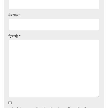
वेबसाईट
टिप्पणी
*