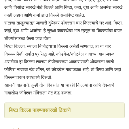
आणि पिसोळ सारखे मोठे किल्ले आणि बिष्टा, कर्हा, दुंधा आणि अजमेरा सारखे
काही लहान आणि कमी ज्ञात किल्ले समाविष्ट आहेत.
सटाणा तालुक्यातून जाणारी दुंधेश्वर डोंगररांग चार किल्ल्यांचे घर आहे: बिष्टा,
कर्हा, दुंधा आणि अजमेरा. हे सुरक्षा व्यवस्थेचा भाग म्हणून या किल्ल्यांचा वापर
चौक्यांसारखा केला जात होता.
बिष्टा किल्ला, ज्याला बिजोट्याचा किल्ला असेही म्हणतात, हा या चार
किल्ल्यांपैकी सर्वात प्रसिद्ध आहे. कोडबेल/कोटबेल नावाच्या गावाजवळ
असलेला हा किल्ला त्याच्या टोपीसारख्या आकारासाठी ओळखला जातो.
फोपिरा नावाचा उंच डोंगर, जो कोडबेल गावाजवळ आहे, तो बिष्टा आणि कर्हा
किल्ल्यावरून स्पष्टपणे दिसतो.
खाजगी वाहनाने, तुम्ही दोन दिवसांत या चारही किल्ल्यांना आणि देवळाणे
गावातील जोगेश्वर मंदिराला भेट देऊ शकता.
बिष्टा किल्ला पाहण्यासारखी ठिकाणे