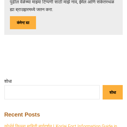
पुढील वेळेच्या माझ्या टिप्पणी साठी माझे नाव, ईमेल आणि संकेतस्थळ
ह्या ब्राउझरमध्ये जतन करा.
शोधा
शोधा
Recent Posts
कोर्लई किल्ला माहिती मार्गदर्शन | Korlai Fort Information Guide in