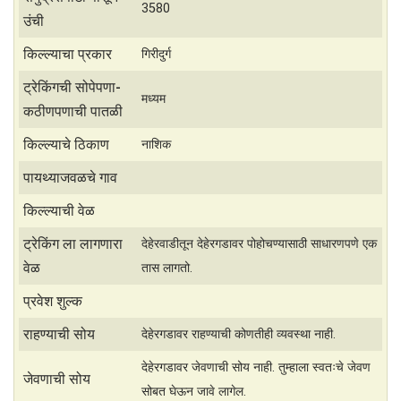
3580
t
r
उंची
s
e
किल्ल्याचा प्रकार
गिरीदुर्ग
A
ट्रेकिंगची सोपेपणा-
मध्यम
p
कठीणपणाची पातळी
p
किल्ल्याचे ठिकाण
नाशिक
पायथ्याजवळचे गाव
किल्ल्याची वेळ
ट्रेकिंग ला लागणारा
देहेरवाडीतून देहेरगडावर पोहोचण्यासाठी साधारणपणे एक
वेळ
तास लागतो.
प्रवेश शुल्क
राहण्याची सोय
देहेरगडावर राहण्याची कोणतीही व्यवस्था नाही.
देहेरगडावर जेवणाची सोय नाही. तुम्हाला स्वतःचे जेवण
जेवणाची सोय
सोबत घेऊन जावे लागेल.