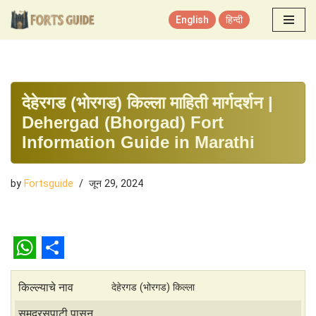
English
हिन्दी
Skip
to
content
देहेरगड (भोरगड) किल्ला माहिती मार्गदर्शन |
Dehergad (Bhorgad) Fort
Information Guide in Marathi
by
Fortsguide
जून 29, 2024
W
S
h
h
किल्ल्याचे नाव
देहेरगड (भोरगड) किल्ला
a
a
समुद्रसपाटी पासून