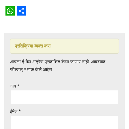
W
S
h
h
a
a
t
r
प्रतिक्रिया व्यक्त करा
s
e
आपला ई-मेल अड्रेस प्रकाशित केला जाणार नाही.
आवश्यक
A
फील्डस्
*
मार्क केले आहेत
p
p
नाव
*
ईमेल
*