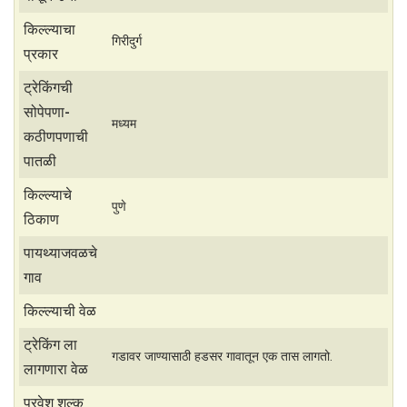
t
r
s
e
किल्ल्याचा
गिरीदुर्ग
A
प्रकार
p
ट्रेकिंगची
p
सोपेपणा-
मध्यम
कठीणपणाची
पातळी
किल्ल्याचे
पुणे
ठिकाण
पायथ्याजवळचे
गाव
किल्ल्याची वेळ
ट्रेकिंग ला
गडावर जाण्यासाठी हडसर गावातून एक तास लागतो.
लागणारा वेळ
प्रवेश शुल्क