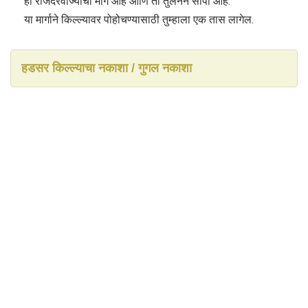
हा राजदरवाज्याचा मार्ग आहे आणि तो तुलनेने सोपा आहे.
या मार्गाने किल्ल्यावर पोहोचण्यासाठी तुम्हाला एक तास लागेल.
हडसर किल्ल्याचा नकाशा / गुगल नकाशा