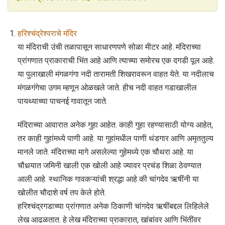
हरिश्चंद्रेश्वराचे मंदिर
या मंदिराची उंची तळापासून साधारणपणे सोळा मीटर आहे. मंदिराच्या
प्रांगणात प्राकाराची भिंत आहे आणि त्याच्या समोरच एक दगडी पूल आहे.
या पुलाखाली मंगळगंगा नदी तारामती शिखरावरून वाहत येते. या नदीलाच
मंगळगंगेचा उगम म्हणून ओळखले जाते. हीच नदी वाहत गडाखालील
पायथ्याच्या पाचनई गावातून जाते.
मंदिराच्या आवारात अनेक गुहा आहेत. काही गुहा रहण्यासाठी योग्य आहेत,
तर काही गुहांमध्ये पाणी आहे. या गुहांमधील पाणी थंडगार आणि अमृततुल्य
मानले जाते. मंदिराच्या मागे असलेल्या गुहेमध्ये एक चौथरा आहे. या
चौथर्‍यात जमिनी खाली एक खोली आहे ज्यावर प्रचंड शिळा ठेवण्यात
आली आहे. स्थानिक गावकऱ्यांची श्रद्धा आहे की चांगदेव ऋषींनी या
खोलीत चौदाशे वर्ष तप केले होते.
हरिश्चंद्रगडाच्या प्रांगणात अनेक ठिकाणी चांगदेव ऋषींबद्दल लिहिलेले
लेख आढळतात. हे लेख मंदिराच्या प्राकारात, खांबांवर आणि भिंतींवर