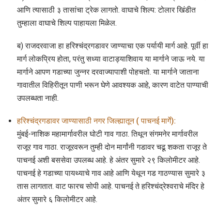
आणि त्यासाठी ३ तासांचा ट्रेक लागतो. वाघाचे शिल्प: टोलार खिंडीत
तुम्हाला वाघाचे शिल्प पाहायला मिळेल.
ब) राजदरवाजा हा हरिश्चंद्रगडावर जाण्याचा एक पर्यायी मार्ग आहे. पूर्वी हा
मार्ग लोकप्रिय होता, परंतु सध्या वाटाड्याशिवाय या मार्गाने जाऊ नये. या
मार्गाने आपण गडाच्या जुन्नर दरवाज्यापाशी पोहचतो. या मार्गाने जाताना
गावातील विहिरीतून पाणी भरून घेणे आवश्यक आहे, कारण वाटेत पाण्याची
उपलब्धता नाही.
हरिश्चंद्रगडावर जाण्यासाठी नगर जिल्ह्यातून ( पाचनई मार्गे):
मुंबई-नाशिक महामार्गावरील घोटी गाव गाठा. तिथून संगमनेर मार्गावरील
राजूर गाव गाठा. राजूरवरून तुम्ही दोन मार्गांनी गडावर चढू शकता राजूर ते
पाचनई अशी बससेवा उपलब्ध आहे. हे अंतर सुमारे २९ किलोमीटर आहे.
पाचनई हे गडाच्या पायथ्याचे गाव आहे आणि येथून गड गाठण्यास सुमारे ३
तास लागतात. वाट फारच सोपी आहे. पाचनई ते हरिश्चंद्रेश्वराचे मंदिर हे
अंतर सुमारे ६ किलोमीटर आहे.