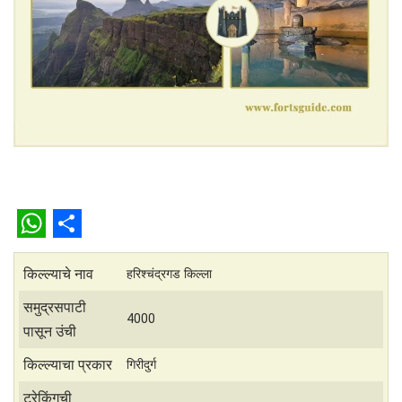
W
S
h
h
किल्ल्याचे नाव
हरिश्चंद्रगड किल्ला
a
a
समुद्रसपाटी
4000
t
r
पासून उंची
s
e
किल्ल्याचा प्रकार
गिरीदुर्ग
A
ट्रेकिंगची