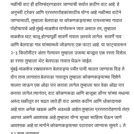
नळीची वाट ही हरिश्चंद्रगडावर जाण्याची सर्वात कठीण वाट आहे. हे
अनुभवी ट्रेकर आणि प्रस्तरारोहकांसाठीच योग्य आहे नळीच्या वाटेने
जाण्यासाठी, तुम्हाला बेलपाडा या कोकणकड्याच्या पायथ्याच्या गावात
पोहोचायचे आहे.मुंबई-माळशेज मार्गावरून जात असाल तर, तुम्हाला
माळशेज घाट चालू होण्यापूर्वी सावर्णे गावात उतरावे लागेल. सावर्णे गाव
आणि बेलपाडा गाव यांच्यामध्ये जोडणारा एक फाटा आहे. या फाट्यावरून
२-३ किलोमीटर अंतर गेल्यावर तुम्हाला उजव्या बाजूला एक रस्ता दिसेल.
हा रस्ता तुम्हाला थेट बेलपाडा गावात घेऊन जाईल.
मुंबई-माळशेज रस्त्यावरून बेलपाड्या पर्यंत पायी चालत जाण्यास दिड ते
दोन तास लागतात.बेलपाडा गावातून तुम्हाला कोकणकड्याच्या दिशेने
चालत जाऊन एक ओढा पार करावा लागेल तुम्हाला चार वेळा ओढा पार
करावा लागेल.त्यानंतर, वाट कोकणकडा आणि बाजूचा डोंगर यांच्या मधल्या
अरूंद घळीतून वर चढत जाते.ही वाट अत्यंत कठीण आणि धोकादायक
आहे.यात अनेक खडक आणि अडथळे आहेत.तुम्हाला प्रस्तरारोहणाचे तंत्र
अवगत असणे आवश्यक आहे.तुम्हाला योग्य सुरक्षा साहित्य घेऊन जाणे
आवश्यक आहे.या मार्गाने कोकणकड्याच्या पठारावर जाण्यास सुमारे ८ ते
१२ तास लागतात.