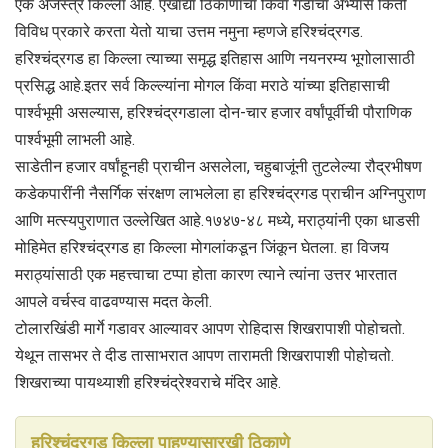
एक अजस्त्र किल्ला आहे. एखाद्या ठिकाणाचा किंवा गडाचा अभ्यास किती
विविध प्रकारे करता येतो याचा उत्तम नमुना म्हणजे हरिश्चंद्रगड.
हरिश्चंद्रगड हा किल्ला त्याच्या समृद्ध इतिहास आणि नयनरम्य भूगोलासाठी
प्रसिद्ध आहे.इतर सर्व किल्ल्यांना मोगल किंवा मराठे यांच्या इतिहासाची
पार्श्वभूमी असल्यास, हरिश्चंद्रगडाला दोन-चार हजार वर्षांपूर्वीची पौराणिक
पार्श्वभूमी लाभली आहे.
साडेतीन हजार वर्षांहूनही प्राचीन असलेला, चहुबाजूंनी तुटलेल्या रौद्रभीषण
कडेकपारींनी नैसर्गिक संरक्षण लाभलेला हा हरिश्चंद्रगड प्राचीन अग्निपुराण
आणि मत्स्यपुराणात उल्लेखित आहे.१७४७-४८ मध्ये, मराठ्यांनी एका धाडसी
मोहिमेत हरिश्चंद्रगड हा किल्ला मोगलांकडून जिंकून घेतला. हा विजय
मराठ्यांसाठी एक महत्त्वाचा टप्पा होता कारण त्याने त्यांना उत्तर भारतात
आपले वर्चस्व वाढवण्यास मदत केली.
टोलारखिंडी मार्गे गडावर आल्यावर आपण रोहिदास शिखरापाशी पोहोचतो.
येथून तासभर ते दीड तासाभरात आपण तारामती शिखरापाशी पोहोचतो.
शिखराच्या पायथ्याशी हरिश्चंद्रेश्वराचे मंदिर आहे.
हरिश्चंद्रगड किल्ला पाहण्यासारखी ठिकाणे