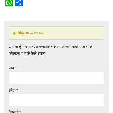
W
S
h
h
a
a
t
r
प्रतिक्रिया व्यक्त करा
s
e
आपला ई-मेल अड्रेस प्रकाशित केला जाणार नाही.
आवश्यक
A
फील्डस्
*
मार्क केले आहेत
p
p
नाव
*
ईमेल
*
वेबसाईट