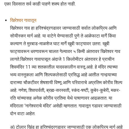
एका दिवसात सर्व काही पाहणे शक्य होत नाही.
खिरेश्वर गावातून
खिरेश्वर गाव हा हरिश्चंद्रगडावर जाण्यासाठी सर्वात लोकप्रिय आणि
सोयीस्कर मार्ग आहे. या वाटेने येण्यासाठी पुणे ते आळेफाटा मार्गे किंवा
कल्याण ते मुरबाड-माळशेज घाट मार्गे खुबी फाट्यावर उतरा. खुबी
फाट्यावरून धरणावरून चालत गेल्यावर ५ किमी अंतरावर खिरेश्वर गाव
लागते.खिरेश्वर गावापासून अंदाजे 1 किलोमीटर अंतरावर हे प्राचीन
शिवमंदिर 11 व्या शतकातील यादवकालीन वास्तू आहे. हे मंदिर त्याच्या
भव्य वास्तुकला आणि शिल्पकलेसाठी प्रसिद्ध आहे आतील गाभार्‍याच्या
दाराच्या चौकटीवर शेषशायी विष्णू आणि परिवाराचे अप्रतिम कोरीव शिल्प
आहे. गणेश, शिवपार्वती, ब्रह्म-सरस्वती, स्कंद-षष्टी, कुबेर-कुबेरी, मकर-
रति यांच्यासह अनेक कोरीव प्रतिमा येथे पाषाणावर आढळतात. या
मंदिराला ‘नागेश्वराचे मंदिर’ असेही म्हणतात. गावातून गडावर जाण्यासाठी
दोन वाटा आहेत.
अ) टोलार खिंड हा हरिश्चंद्रगडावर जाण्यासाठी एक लोकप्रिय मार्ग आहे