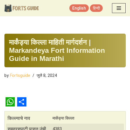
English
हिन्दी
Skip
to
content
मार्कंड्या किल्ला माहिती मार्गदर्शन |
Markandeya Fort Information
Guide in Marathi
by
Fortsguide
जुलै 8, 2024
W
S
h
h
किल्ल्याचे नाव
मार्कंड्या किल्ला
a
a
समुद्रसपाटी पासून उंची
4383