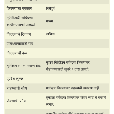
t
r
किल्ल्याचा प्रकार
गिरीदुर्ग
s
e
ट्रेकिंगची सोपेपणा-
मध्यम
A
कठीणपणाची पातळी
p
किल्ल्याचे ठिकाण
नाशिक
p
पायथ्याजवळचे गाव
किल्ल्याची वेळ
मुळाणे खिंडीतून मार्कंड्या किल्ल्यावर
ट्रेकिंग ला लागणारा वेळ
पोहोचण्यासाठी सुमारे १ तास लागतो.
प्रवेश शुल्क
राहण्याची सोय
मार्कंड्या किल्ल्यावर राहण्याची व्यवस्था नाही.
तुम्हाला मार्कंड्या किल्ल्यावर जेवण स्वतःचे बनवावे
जेवणाची सोय
लागेल.
गडावरील कमंडलू तीर्थ नावाच्या टाक्यात बारमाही