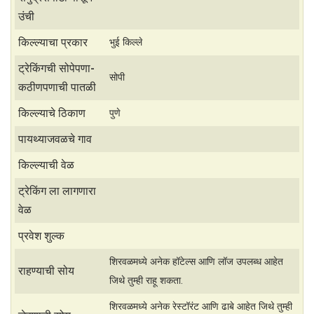
t
r
उंची
s
e
किल्ल्याचा प्रकार
भुई किल्ले
A
ट्रेकिंगची सोपेपणा-
सोपी
p
कठीणपणाची पातळी
p
किल्ल्याचे ठिकाण
पुणे
पायथ्याजवळचे गाव
किल्ल्याची वेळ
ट्रेकिंग ला लागणारा
वेळ
प्रवेश शुल्क
शिरवळमध्ये अनेक हॉटेल्स आणि लॉज उपलब्ध आहेत
राहण्याची सोय
जिथे तुम्ही राहू शकता.
शिरवळमध्ये अनेक रेस्टॉरंट आणि ढाबे आहेत जिथे तुम्ही