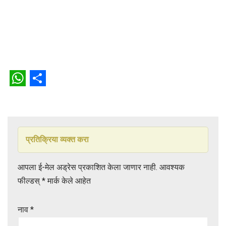
W
S
h
h
a
a
t
r
प्रतिक्रिया व्यक्त करा
s
e
आपला ई-मेल अड्रेस प्रकाशित केला जाणार नाही.
आवश्यक
A
फील्डस्
*
मार्क केले आहेत
p
p
नाव
*