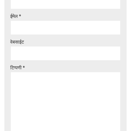
ईमेल
*
वेबसाईट
टिप्पणी
*