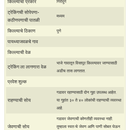
t
r
किल्ल्याचा प्रकार
गिरीदुर्ग
s
e
ट्रेकिंगची सोपेपणा-
मध्यम
A
कठीणपणाची पातळी
p
किल्ल्याचे ठिकाण
पुणे
p
पायथ्याजवळचे गाव
किल्ल्याची वेळ
भाजे गावातून विसापूर किल्ल्यावर जाण्यासाठी
ट्रेकिंग ला लागणारा वेळ
अडीच तास लागतात.
प्रवेश शुल्क
गडावर रहाण्यासाठी दोन गुहा उपलब्ध आहेत.
राहण्याची सोय
या गुहांत ३० ते ४० लोकांची राहण्याची व्यवस्था
आहे.
गडावर जेवणाची कोणतीही व्यवस्था नाही.
जेवणाची सोय
तुम्हाला स्वतःचे जेवण आणि पाणी सोबत घेऊन