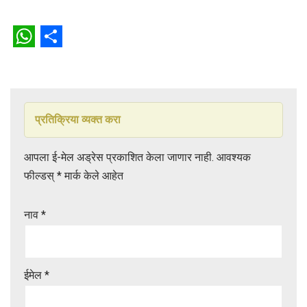
W
S
h
h
a
a
t
r
प्रतिक्रिया व्यक्त करा
s
e
आपला ई-मेल अड्रेस प्रकाशित केला जाणार नाही.
आवश्यक
A
फील्डस्
*
मार्क केले आहेत
p
p
नाव
*
ईमेल
*